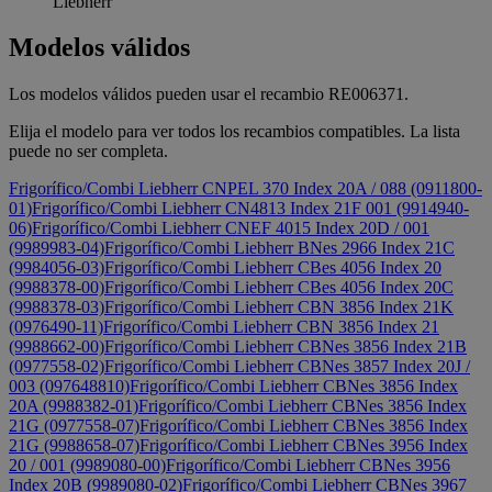
Liebherr
Modelos válidos
Los modelos válidos pueden usar el recambio RE006371.
Elija el modelo para ver todos los recambios compatibles. La lista
puede no ser completa.
Frigorífico/Combi Liebherr CNPEL 370 Index 20A / 088 (0911800-
01)
Frigorífico/Combi Liebherr CN4813 Index 21F 001 (9914940-
06)
Frigorífico/Combi Liebherr CNEF 4015 Index 20D / 001
(9989983-04)
Frigorífico/Combi Liebherr BNes 2966 Index 21C
(9984056-03)
Frigorífico/Combi Liebherr CBes 4056 Index 20
(9988378-00)
Frigorífico/Combi Liebherr CBes 4056 Index 20C
(9988378-03)
Frigorífico/Combi Liebherr CBN 3856 Index 21K
(0976490-11)
Frigorífico/Combi Liebherr CBN 3856 Index 21
(9988662-00)
Frigorífico/Combi Liebherr CBNes 3856 Index 21B
(0977558-02)
Frigorífico/Combi Liebherr CBNes 3857 Index 20J /
003 (097648810)
Frigorífico/Combi Liebherr CBNes 3856 Index
20A (9988382-01)
Frigorífico/Combi Liebherr CBNes 3856 Index
21G (0977558-07)
Frigorífico/Combi Liebherr CBNes 3856 Index
21G (9988658-07)
Frigorífico/Combi Liebherr CBNes 3956 Index
20 / 001 (9989080-00)
Frigorífico/Combi Liebherr CBNes 3956
Index 20B (9989080-02)
Frigorífico/Combi Liebherr CBNes 3967