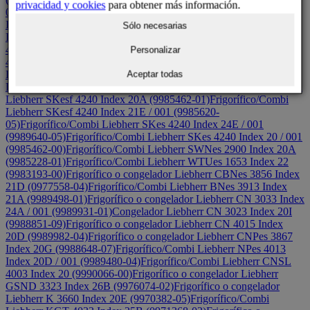
privacidad y cookies
para obtener más información.
001 (9987280-05)
Frigorífico o congelador Liebherr SKes 4200
Index 20A (097717001)
Frigorífico/Combi Liebherr SKes 4200
Sólo necesarias
Index 20D / 001 (9985232-04)
Frigorífico/Combi Liebherr SKes
4200 Index 20/001 (9985232-00)
Frigorífico/Combi Liebherr SKes
Personalizar
4210 Index 20B / 001 (9985394-02)
Frigorífico o congelador
Liebherr SKes 4210 Index 22A (9986338-01)
Frigorífico/Combi
Aceptar todas
Liebherr SKes 4210 Index 24 / 001 (9987280-00)
Frigorífico/Combi
Liebherr SKesf 4240 Index 20A (9985462-01)
Frigorífico/Combi
Liebherr SKesf 4240 Index 21E / 001 (9985620-
05)
Frigorífico/Combi Liebherr SKes 4240 Index 24E / 001
(9989640-05)
Frigorífico/Combi Liebherr SKes 4240 Index 20 / 001
(9985462-00)
Frigorífico/Combi Liebherr SWNes 2900 Index 20A
(9985228-01)
Frigorífico/Combi Liebherr WTUes 1653 Index 22
(9983193-00)
Frigorífico o congelador Liebherr CBNes 3856 Index
21D (0977558-04)
Frigorífico/Combi Liebherr BNes 3913 Index
21A (9989498-01)
Frigorífico o congelador Liebherr CN 3033 Index
24A / 001 (9989931-01)
Congelador Liebherr CN 3023 Index 20I
(9988851-09)
Frigorífico o congelador Liebherr CN 4015 Index
20D (9989982-04)
Frigorífico o congelador Liebherr CNPes 3867
Index 20G (9988648-07)
Frigorífico/Combi Liebherr NPes 4013
Index 20D / 001 (9989480-04)
Frigorífico/Combi Liebherr CNSL
4003 Index 20 (9990066-00)
Frigorífico o congelador Liebherr
GSND 3323 Index 26B (9976074-02)
Frigorífico o congelador
Liebherr K 3660 Index 20E (9970382-05)
Frigorífico/Combi