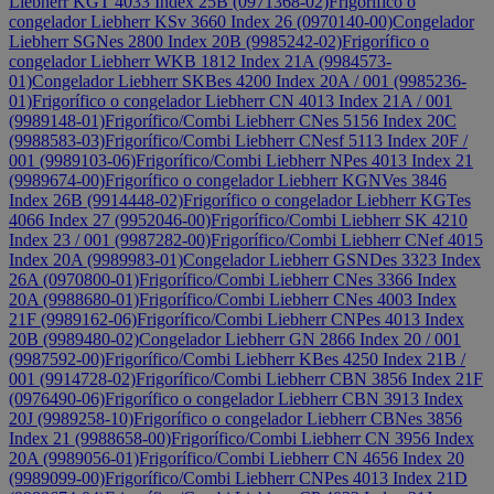
Liebherr KGT 4033 Index 25B (0971368-02)
Frigorífico o
congelador Liebherr KSv 3660 Index 26 (0970140-00)
Congelador
Liebherr SGNes 2800 Index 20B (9985242-02)
Frigorífico o
congelador Liebherr WKB 1812 Index 21A (9984573-
01)
Congelador Liebherr SKBes 4200 Index 20A / 001 (9985236-
01)
Frigorífico o congelador Liebherr CN 4013 Index 21A / 001
(9989148-01)
Frigorífico/Combi Liebherr CNes 5156 Index 20C
(9988583-03)
Frigorífico/Combi Liebherr CNesf 5113 Index 20F /
001 (9989103-06)
Frigorífico/Combi Liebherr NPes 4013 Index 21
(9989674-00)
Frigorífico o congelador Liebherr KGNVes 3846
Index 26B (9914448-02)
Frigorífico o congelador Liebherr KGTes
4066 Index 27 (9952046-00)
Frigorífico/Combi Liebherr SK 4210
Index 23 / 001 (9987282-00)
Frigorífico/Combi Liebherr CNef 4015
Index 20A (9989983-01)
Congelador Liebherr GSNDes 3323 Index
26A (0970800-01)
Frigorífico/Combi Liebherr CNes 3366 Index
20A (9988680-01)
Frigorífico/Combi Liebherr CNes 4003 Index
21F (9989162-06)
Frigorífico/Combi Liebherr CNPes 4013 Index
20B (9989480-02)
Congelador Liebherr GN 2866 Index 20 / 001
(9987592-00)
Frigorífico/Combi Liebherr KBes 4250 Index 21B /
001 (9914728-02)
Frigorífico/Combi Liebherr CBN 3856 Index 21F
(0976490-06)
Frigorífico o congelador Liebherr CBN 3913 Index
20J (9989258-10)
Frigorífico o congelador Liebherr CBNes 3856
Index 21 (9988658-00)
Frigorífico/Combi Liebherr CN 3956 Index
20A (9989056-01)
Frigorífico/Combi Liebherr CN 4656 Index 20
(9989099-00)
Frigorífico/Combi Liebherr CNPes 4013 Index 21D