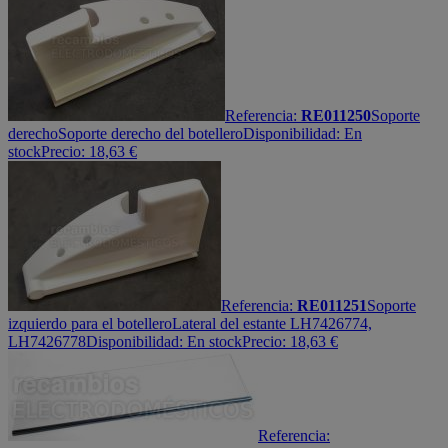
Referencia:
RE011250
Soporte
derecho
Soporte derecho del botellero
Disponibilidad:
En
stock
Precio:
18,63
€
Referencia:
RE011251
Soporte
izquierdo para el botellero
Lateral del estante LH7426774,
LH7426778
Disponibilidad:
En stock
Precio:
18,63
€
Referencia: