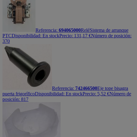
Referencia:
694065000
Relé
Sistema de arranque
PTC
Disponibilidad:
En stock
Precio:
131,17
€
Número de posición:
370
Referencia:
742466500
Eje tope bisagra
puerta frigorífico
Disponibilidad:
En stock
Precio:
5,52
€
Número de
posición: 817