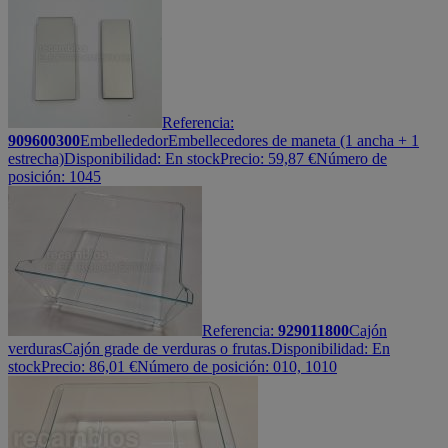
Referencia:
909600300
Embellededor
Embellecedores de maneta (1 ancha + 1
estrecha)
Disponibilidad:
En stock
Precio:
59,87
€
Número de
posición: 1045
Referencia:
929011800
Cajón
verduras
Cajón grade de verduras o frutas.
Disponibilidad:
En
stock
Precio:
86,01
€
Número de posición: 010, 1010