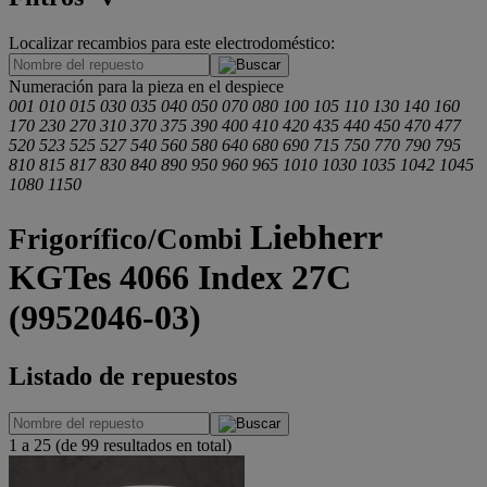
Localizar recambios para este electrodoméstico:
.
Numeración para la pieza en el despiece
001
010
015
030
035
040
050
070
080
100
105
110
130
140
160
170
230
270
310
370
375
390
400
410
420
435
440
450
470
477
520
523
525
527
540
560
580
640
680
690
715
750
770
790
795
810
815
817
830
840
890
950
960
965
1010
1030
1035
1042
1045
1080
1150
Liebherr
Frigorífico/Combi
KGTes 4066 Index 27C
(9952046-03)
Listado de repuestos
1 a 25 (de 99 resultados en total)