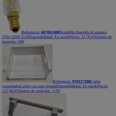
Referencia:
607002400
Bombilla frigorífico
Lampara
25W-220V E14
Disponibilidad:
En stock
Precio:
23,78
€
Número de
posición: 040
Referencia:
979117200
Cajón
congelador
Cajón con tapa frontal
Disponibilidad:
En stock
Precio:
122,69
€
Número de posición: 1150