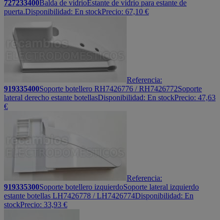
727233400
Balda de vidrio
Estante de vidrio para estante de
puerta.
Disponibilidad:
En stock
Precio:
67,10
€
Referencia:
919335400
Soporte botellero RH7426776 / RH7426772
Soporte
lateral derecho estante botellas
Disponibilidad:
En stock
Precio:
47,63
€
Referencia:
919335300
Soporte botellero izquierdo
Soporte lateral izquierdo
estante botellas LH7426778 / LH7426774
Disponibilidad:
En
stock
Precio:
33,93
€