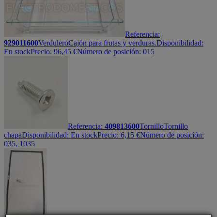
Referencia:
929011600
Verdulero
Cajón para frutas y verduras.
Disponibilidad:
En stock
Precio:
96,45
€
Número de posición: 015
Referencia:
409813600
Tornillo
Tornillo
chapa
Disponibilidad:
En stock
Precio:
6,15
€
Número de posición:
035, 1035