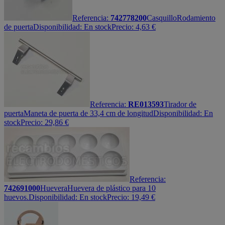
Referencia:
742778200
Casquillo
Rodamiento
de puerta
Disponibilidad:
En stock
Precio:
4,63
€
Referencia:
RE013593
Tirador de
puerta
Maneta de puerta de 33,4 cm de longitud
Disponibilidad:
En
stock
Precio:
29,86
€
Referencia:
742691000
Huevera
Huevera de plástico para 10
huevos.
Disponibilidad:
En stock
Precio:
19,49
€