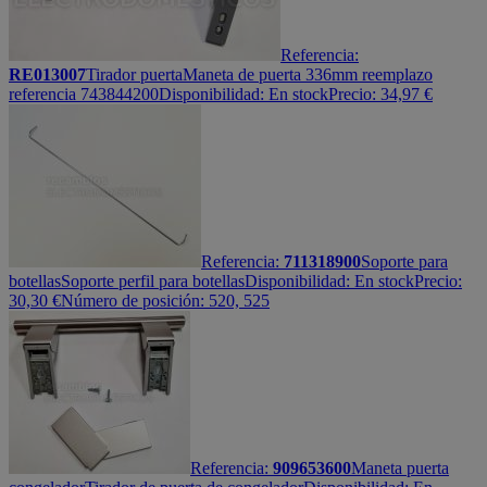
Referencia:
RE013007
Tirador puerta
Maneta de puerta 336mm reemplazo
referencia 743844200
Disponibilidad:
En stock
Precio:
34,97
€
Referencia:
711318900
Soporte para
botellas
Soporte perfil para botellas
Disponibilidad:
En stock
Precio:
30,30
€
Número de posición: 520, 525
Referencia:
909653600
Maneta puerta