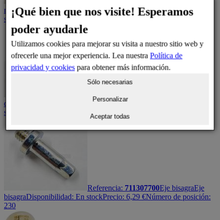
Referencia:
710864200
Junta magnética
¡Qué bien que nos visite! Esperamos
refrigerador
Burlete magnético de puerta
Disponibilidad:
En
stock
Precio:
93,36
€
Número de posición: 440
poder ayudarle
Utilizamos cookies para mejorar su visita a nuestro sitio web y
ofrecerle una mejor experiencia. Lea nuestra
Política de
privacidad y cookies
para obtener más información.
Sólo necesarias
Referencia:
959018000
Bisagras
Personalizar
de tirador
Bisagras tirador de puerta x2
Disponibilidad:
En
stock
Precio:
103,76
€
Número de posición: 1042
Aceptar todas
Referencia:
711307700
Eje bisagra
Eje
bisagra
Disponibilidad:
En stock
Precio:
6,29
€
Número de posición:
230