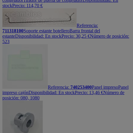
congelador
Tirador de puerta de congelador
Disponibilidad:
En
stock
Precio:
114,70
€
Referencia:
711318100
Soporte estante botellero
Barra frontal del
estante
Disponibilidad:
En stock
Precio:
30,25
€
Número de posición:
523
Referencia:
740253400
Panel impreso
Panel
impreso cajón
Disponibilidad:
En stock
Precio:
13,46
€
Número de
posición: 080, 1080