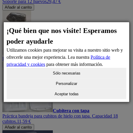
Soporte para 12 huevos
29,47 €
Añadir al carrito
¡Qué bien que nos visite! Esperamos
poder ayudarle
Utilizamos cookies para mejorar su visita a nuestro sitio web y
Spray de limpieza
ofrecerle una mejor experiencia. Lea nuestra
Política de
Desinfectante para frigoríficos
14,61 €
privacidad y cookies
para obtener más información.
Añadir al carrito
Sólo necesarias
Personalizar
Aceptar todas
Cubitera con tapa
Práctica bandeja para cubitos de hielo con tapa. Capacidad 18
cubitos.
11,59 €
Añadir al carrito