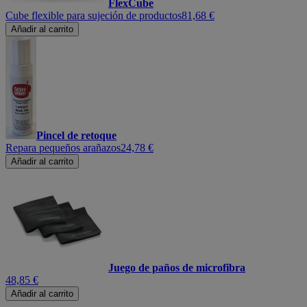
FlexCube
Cube flexible para sujeción de productos
81,68 €
Añadir al carrito
Pincel de retoque
Repara pequeños arañazos
24,78 €
Añadir al carrito
Juego de paños de microfibra
48,85 €
Añadir al carrito