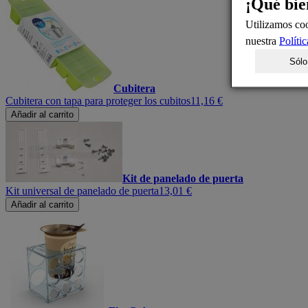
¡Qué bie
Utilizamos coo
nuestra
Políti
Sólo
Cubitera
Cubitera con tapa para proteger los cubitos
11,16 €
Añadir al carrito
Kit de panelado de puerta
Kit universal de panelado de puerta
13,01 €
Añadir al carrito