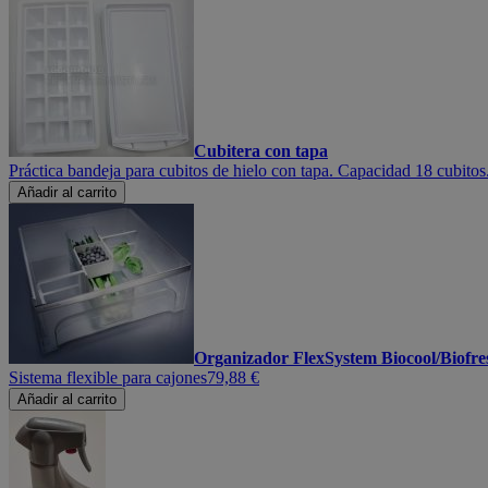
Cubitera con tapa
Práctica bandeja para cubitos de hielo con tapa. Capacidad 18 cubitos
Añadir al carrito
Organizador FlexSystem Biocool/Biofre
Sistema flexible para cajones
79,88 €
Añadir al carrito