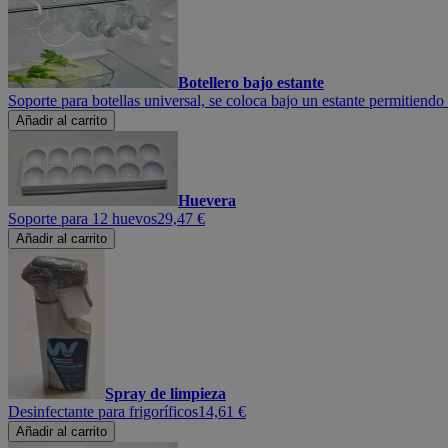
Botellero bajo estante
Soporte para botellas universal, se coloca bajo un estante permitiend
Añadir al carrito
Huevera
Soporte para 12 huevos
29,47 €
Añadir al carrito
Spray de limpieza
Desinfectante para frigoríficos
14,61 €
Añadir al carrito