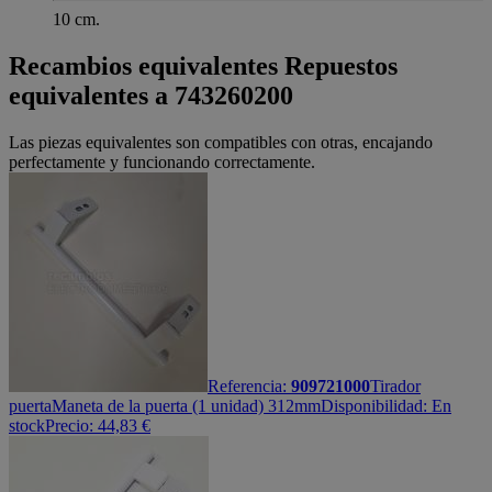
10 cm.
Recambios equivalentes
Repuestos
equivalentes a 743260200
Las piezas equivalentes son compatibles con otras, encajando
perfectamente y funcionando correctamente.
Referencia:
909721000
Tirador
puerta
Maneta de la puerta (1 unidad) 312mm
Disponibilidad:
En
stock
Precio:
44,83
€