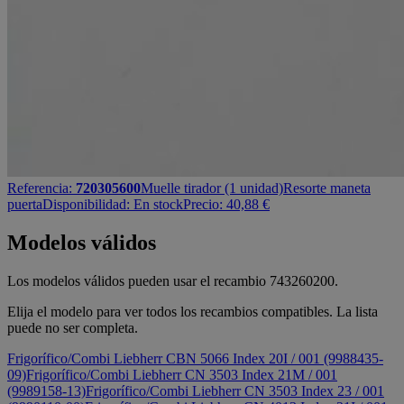
Referencia:
720305600
Muelle tirador (1 unidad)
Resorte maneta
puerta
Disponibilidad:
En stock
Precio:
40,88
€
Modelos válidos
Los modelos válidos pueden usar el recambio 743260200.
Elija el modelo para ver todos los recambios compatibles. La lista
puede no ser completa.
Frigorífico/Combi Liebherr CBN 5066 Index 20I / 001 (9988435-
09)
Frigorífico/Combi Liebherr CN 3503 Index 21M / 001
(9989158-13)
Frigorífico/Combi Liebherr CN 3503 Index 23 / 001