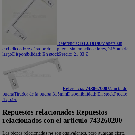
Referencia:
RE010190
Maneta sin
embellecedores
Tirador de la puerta sin embellecedores, 315mm de
largo
Disponibilidad:
En stock
Precio:
21,83
€
Referencia:
743067000
Maneta de
puerta
Tirador de la puerta 315mm
Disponibilidad:
En stock
Precio:
45,52
€
Repuestos relacionados
Repuestos
relacionados con el artículo 743260200
Las piezas relacionadas
no
son equivalentes, pero guardan cierta