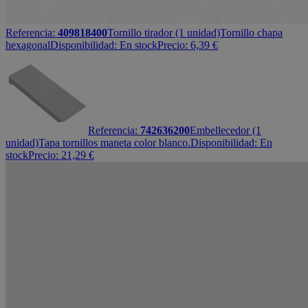
Referencia:
409818400
Tornillo tirador (1 unidad)
Tornillo chapa
hexagonal
Disponibilidad:
En stock
Precio:
6,39
€
Referencia:
742636200
Embellecedor (1
unidad)
Tapa tornillos maneta color blanco.
Disponibilidad:
En
stock
Precio:
21,29
€