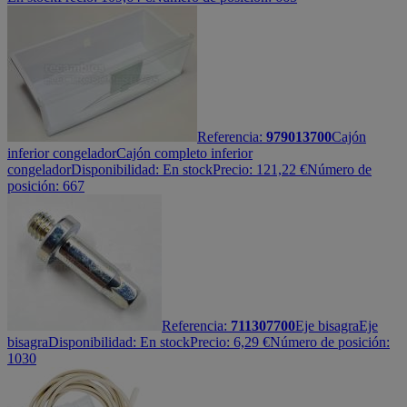
Referencia:
979013700
Cajón
inferior congelador
Cajón completo inferior
congelador
Disponibilidad:
En stock
Precio:
121,22
€
Número de
posición: 667
Referencia:
711307700
Eje bisagra
Eje
bisagra
Disponibilidad:
En stock
Precio:
6,29
€
Número de posición:
1030