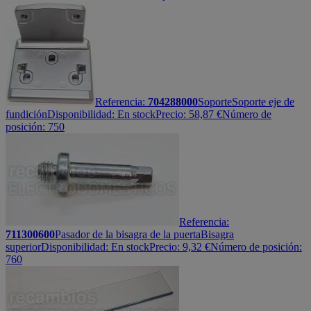
Referencia:
704288000
Soporte
Soporte eje de
fundición
Disponibilidad:
En stock
Precio:
58,87
€
Número de
posición: 750
Referencia:
711300600
Pasador de la bisagra de la puerta
Bisagra
superior
Disponibilidad:
En stock
Precio:
9,32
€
Número de posición:
760