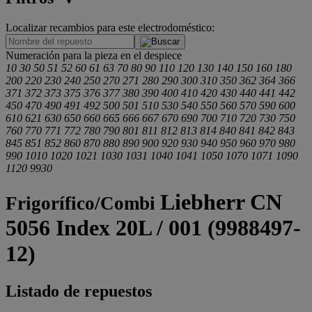
Localizar recambios para este electrodoméstico:
.
Numeración para la pieza en el despiece
10
30
50
51
52
60
61
63
70
80
90
110
120
130
140
150
160
180
200
220
230
240
250
270
271
280
290
300
310
350
362
364
366
371
372
373
375
376
377
380
390
400
410
420
430
440
441
442
450
470
490
491
492
500
501
510
530
540
550
560
570
590
600
610
621
630
650
660
665
666
667
670
690
700
710
720
730
750
760
770
771
772
780
790
801
811
812
813
814
840
841
842
843
845
851
852
860
870
880
890
900
920
930
940
950
960
970
980
990
1010
1020
1021
1030
1031
1040
1041
1050
1070
1071
1090
1120
9930
Liebherr CN
Frigorífico/Combi
5056 Index 20L / 001 (9988497-
12)
Listado de repuestos