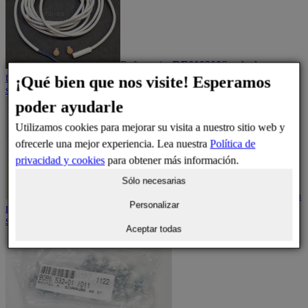
Referencia:
RE019208
Sonda de
temperatura
Kit reparación sensor de temperatura
Disponibilidad:
En
¡Qué bien que nos visite! Esperamos
stock
Precio:
35,57
€
Número de posición: 350
poder ayudarle
Utilizamos cookies para mejorar su visita a nuestro sitio web y
ofrecerle una mejor experiencia. Lea nuestra
Política de
privacidad y cookies
para obtener más información.
Sólo necesarias
Referencia:
711266500
Barandilla
Personalizar
metálica
Barra metálica estante puerta
Disponibilidad:
En
stock
Precio:
24,14
€
Número de posición: 890
Aceptar todas