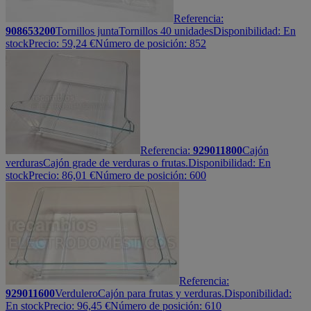
Referencia:
908653200
Tornillos junta
Tornillos 40 unidades
Disponibilidad:
En
stock
Precio:
59,24
€
Número de posición: 852
Referencia:
929011800
Cajón
verduras
Cajón grade de verduras o frutas.
Disponibilidad:
En
stock
Precio:
86,01
€
Número de posición: 600
Referencia:
929011600
Verdulero
Cajón para frutas y verduras.
Disponibilidad:
En stock
Precio:
96,45
€
Número de posición: 610