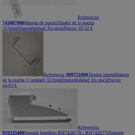
Referencia:
743067000
Maneta de puerta
Tirador de la puerta
315mm
Disponibilidad:
En stock
Precio:
45,52
€
Referencia:
909721000
Tirador puerta
Maneta
de la puerta (1 unidad) 312mm
Disponibilidad:
En stock
Precio:
44,83
€
Referencia:
919335400
Soporte botellero RH7426776 / RH7426772
Soporte