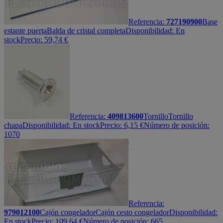
Referencia:
727190900
Base
estante puerta
Balda de cristal completa
Disponibilidad:
En
stock
Precio:
59,74
€
Referencia:
409813600
Tornillo
Tornillo
chapa
Disponibilidad:
En stock
Precio:
6,15
€
Número de posición:
1070
Referencia:
979012100
Cajón congelador
Cajón cesto congelador
Disponibilidad:
En stock
Precio:
109,64
€
Número de posición: 665