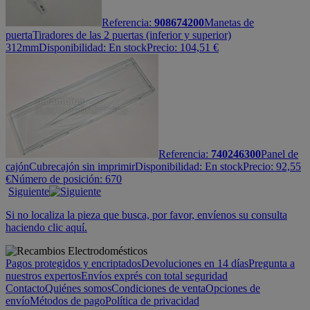
Referencia:
908674200
Manetas de
puerta
Tiradores de las 2 puertas (inferior y superior)
312mm
Disponibilidad:
En stock
Precio:
104,51
€
Referencia:
740246300
Panel de
cajón
Cubrecajón sin imprimir
Disponibilidad:
En stock
Precio:
92,55
€
Número de posición: 670
Siguiente
Si no localiza la pieza que busca, por favor, envíenos su consulta
haciendo clic aquí.
Pagos protegidos y encriptados
Devoluciones en 14 días
Pregunta a
nuestros expertos
Envíos exprés con total seguridad
Contacto
Quiénes somos
Condiciones de venta
Opciones de
envío
Métodos de pago
Política de privacidad