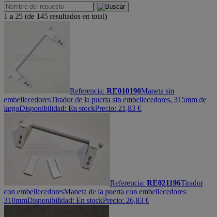
1 a 25 (de 145 resultados en total)
Referencia:
RE010190
Maneta sin
embellecedores
Tirador de la puerta sin embellecedores, 315mm de
largo
Disponibilidad:
En stock
Precio:
21,83
€
Referencia:
RE021196
Tirador
con embellecedores
Maneta de la puerta con embellecedores
310mm
Disponibilidad:
En stock
Precio:
26,83
€