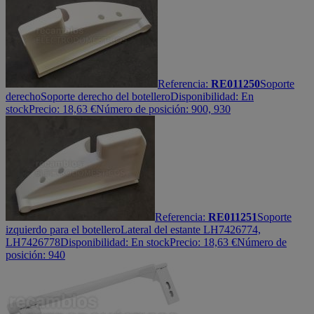
Referencia:
RE011250
Soporte
derecho
Soporte derecho del botellero
Disponibilidad:
En
stock
Precio:
18,63
€
Número de posición: 900, 930
Referencia:
RE011251
Soporte
izquierdo para el botellero
Lateral del estante LH7426774,
LH7426778
Disponibilidad:
En stock
Precio:
18,63
€
Número de
posición: 940