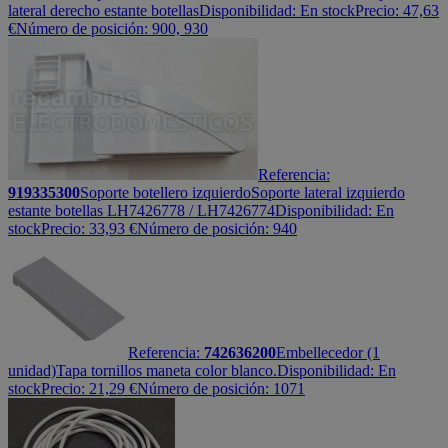
lateral derecho estante botellas
Disponibilidad:
En stock
Precio:
47,63
€
Número de posición: 900, 930
Referencia:
919335300
Soporte botellero izquierdo
Soporte lateral izquierdo
estante botellas LH7426778 / LH7426774
Disponibilidad:
En
stock
Precio:
33,93
€
Número de posición: 940
Referencia:
742636200
Embellecedor (1
unidad)
Tapa tornillos maneta color blanco.
Disponibilidad:
En
stock
Precio:
21,29
€
Número de posición: 1071