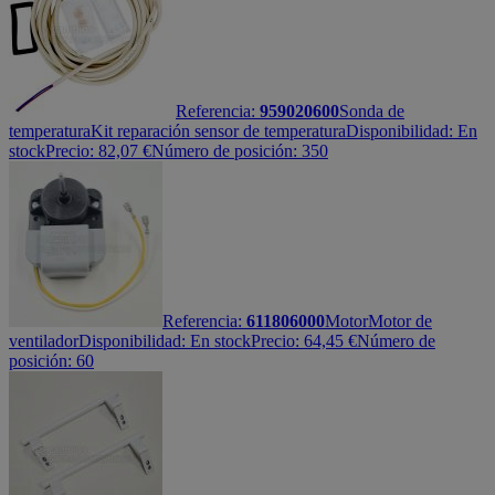
Referencia:
959020600
Sonda de
temperatura
Kit reparación sensor de temperatura
Disponibilidad:
En
stock
Precio:
82,07
€
Número de posición: 350
Referencia:
611806000
Motor
Motor de
ventilador
Disponibilidad:
En stock
Precio:
64,45
€
Número de
posición: 60