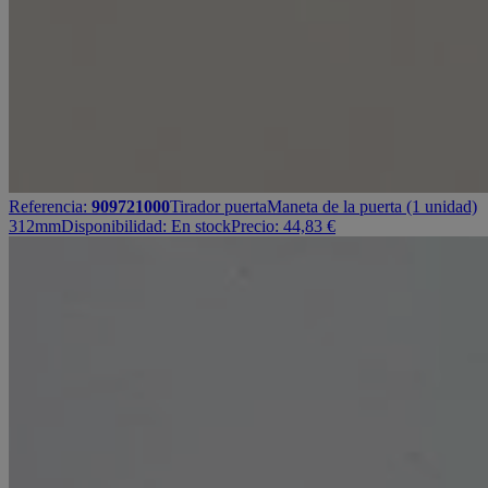
Referencia:
909721000
Tirador puerta
Maneta de la puerta (1 unidad)
312mm
Disponibilidad:
En stock
Precio:
44,83
€