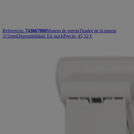
Referencia:
743067000
Maneta de puerta
Tirador de la puerta
315mm
Disponibilidad:
En stock
Precio:
45,52
€