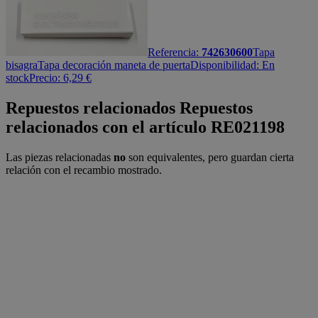
Referencia:
742630600
Tapa
bisagra
Tapa decoración maneta de puerta
Disponibilidad:
En
stock
Precio:
6,29
€
Repuestos relacionados
Repuestos
relacionados con el artículo RE021198
Las piezas relacionadas
no
son equivalentes, pero guardan cierta
relación con el recambio mostrado.