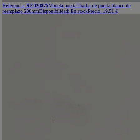
Referencia:
RE020875
Maneta puerta
Tirador de puerta blanco de
reemplazo 208mm
Disponibilidad:
En stock
Precio:
19,51
€