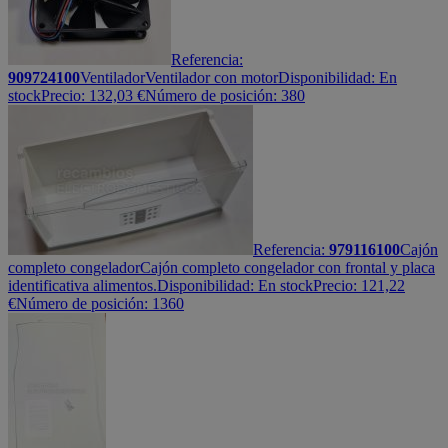
Referencia:
909724100
Ventilador
Ventilador con motor
Disponibilidad:
En
stock
Precio:
132,03
€
Número de posición: 380
Referencia:
979116100
Cajón
completo congelador
Cajón completo congelador con frontal y placa
identificativa alimentos.
Disponibilidad:
En stock
Precio:
121,22
€
Número de posición: 1360