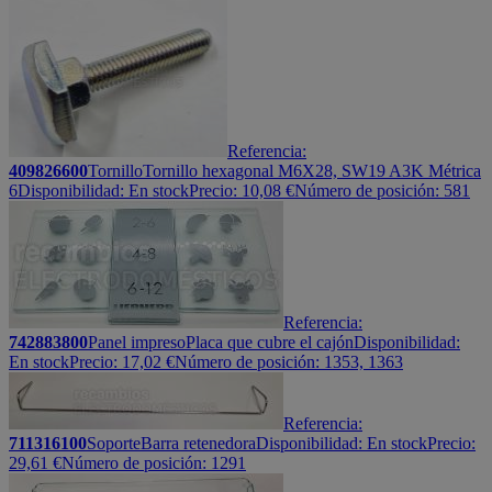
Referencia:
409826600
Tornillo
Tornillo hexagonal M6X28, SW19 A3K Métrica
6
Disponibilidad:
En stock
Precio:
10,08
€
Número de posición: 581
Referencia:
742883800
Panel impreso
Placa que cubre el cajón
Disponibilidad:
En stock
Precio:
17,02
€
Número de posición: 1353, 1363
Referencia:
711316100
Soporte
Barra retenedora
Disponibilidad:
En stock
Precio:
29,61
€
Número de posición: 1291