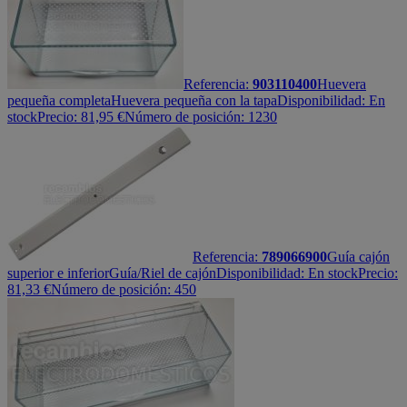
Referencia:
903110400
Huevera
pequeña completa
Huevera pequeña con la tapa
Disponibilidad:
En
stock
Precio:
81,95
€
Número de posición: 1230
Referencia:
789066900
Guía cajón
superior e inferior
Guía/Riel de cajón
Disponibilidad:
En stock
Precio:
81,33
€
Número de posición: 450