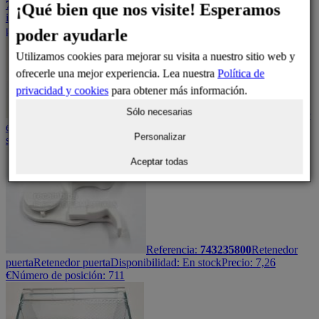
740209500
Panel de cajón inferior/superior
Panel de cajón sin
¡Qué bien que nos visite! Esperamos
imprimir
Disponibilidad:
En stock
Precio:
64,53
€
Número de
posición: 1352, 1362
poder ayudarle
Utilizamos cookies para mejorar su visita a nuestro sitio web y
ofrecerle una mejor experiencia. Lea nuestra
Política de
privacidad y cookies
para obtener más información.
Sólo necesarias
Referencia:
727190900
Base
estante puerta
Balda de cristal completa
Disponibilidad:
En
Personalizar
stock
Precio:
59,74
€
Número de posición: 1310
Aceptar todas
Referencia:
743235800
Retenedor
puerta
Retenedor puerta
Disponibilidad:
En stock
Precio:
7,26
€
Número de posición: 711