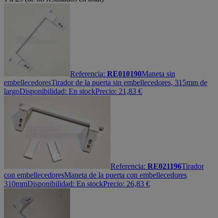
Referencia:
RE010190
Maneta sin
embellecedores
Tirador de la puerta sin embellecedores, 315mm de
largo
Disponibilidad:
En stock
Precio:
21,83
€
Referencia:
RE021196
Tirador
con embellecedores
Maneta de la puerta con embellecedores
310mm
Disponibilidad:
En stock
Precio:
26,83
€