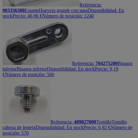
Referencia:
903336300
Estante
Huevera grande con tapa
Disponibilidad:
En
stock
Precio:
46,96
€
Número de posición: 1240
Referencia:
704275200
Bisagra
inferior
Bisagra inferior
Disponibilidad:
En stock
Precio:
9,19
€
Número de posición: 560
Referencia:
409827000
Tornillo
Tornillo
cabeza de lenteja
Disponibilidad:
En stock
Precio:
6,92
€
Número de
posición: 570