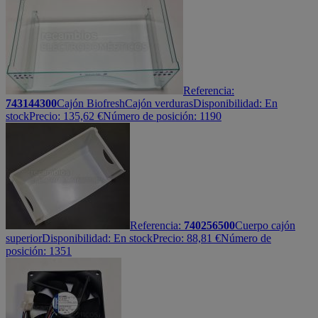
Referencia:
743144300
Cajón Biofresh
Cajón verduras
Disponibilidad:
En
stock
Precio:
135,62
€
Número de posición: 1190
Referencia:
740256500
Cuerpo cajón
superior
Disponibilidad:
En stock
Precio:
88,81
€
Número de
posición: 1351