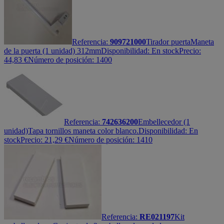
Referencia:
909721000
Tirador puerta
Maneta
de la puerta (1 unidad) 312mm
Disponibilidad:
En stock
Precio:
44,83
€
Número de posición: 1400
Referencia:
742636200
Embellecedor (1
unidad)
Tapa tornillos maneta color blanco.
Disponibilidad:
En
stock
Precio:
21,29
€
Número de posición: 1410
Referencia:
RE021197
Kit