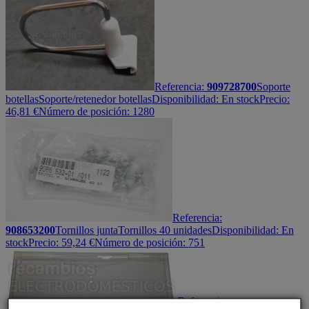
Referencia:
909728700
Soporte
botellas
Soporte/retenedor botellas
Disponibilidad:
En stock
Precio:
46,81
€
Número de posición: 1280
Referencia:
908653200
Tornillos junta
Tornillos 40 unidades
Disponibilidad:
En
stock
Precio:
59,24
€
Número de posición: 751
Referencia: