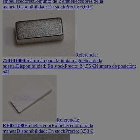
embellecedores
Conjunto de 2 embellecedores de la
maneta
Disponibilidad:
En stock
Precio:
6,00
€
Referencia:
750101000
Imán
Imán para la junta magnética de la
puerta.
Disponibilidad:
En stock
Precio:
24,55
€
Número de posición:
541
Referencia:
RE021198
Embellecedor
Embellecedor para la
maneta
Disponibilidad:
En stock
Precio:
3,50
€