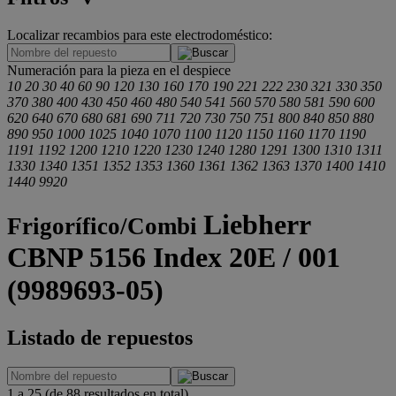
Localizar recambios para este electrodoméstico:
.
Numeración para la pieza en el despiece
10
20
30
40
60
90
120
130
160
170
190
221
222
230
321
330
350
370
380
400
430
450
460
480
540
541
560
570
580
581
590
600
620
640
670
680
681
690
711
720
730
750
751
800
840
850
880
890
950
1000
1025
1040
1070
1100
1120
1150
1160
1170
1190
1191
1192
1200
1210
1220
1230
1240
1280
1291
1300
1310
1311
1330
1340
1351
1352
1353
1360
1361
1362
1363
1370
1400
1410
1440
9920
Liebherr
Frigorífico/Combi
CBNP 5156 Index 20E / 001
(9989693-05)
Listado de repuestos
1 a 25 (de 88 resultados en total)