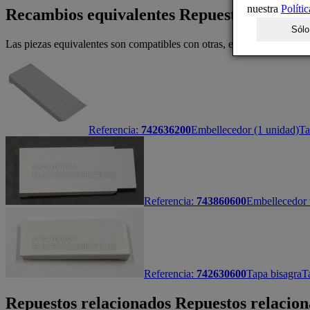
nuestra
Políti
Recambios equivalentes
Repuestos equival
Sólo
Las piezas equivalentes son compatibles con otras, encajando perfec
Referencia:
742636200
Embellecedor (1 unidad)
Ta
Referencia:
743860600
Embellecedor 
Referencia:
742630600
Tapa bisagra
T
Repuestos relacionados
Repuestos relacion