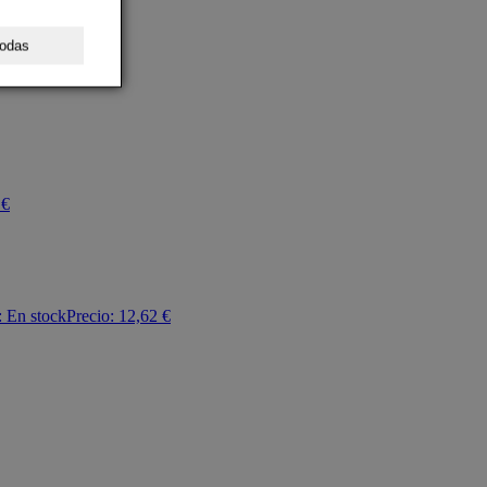
todas
€
:
En stock
Precio:
12,62
€