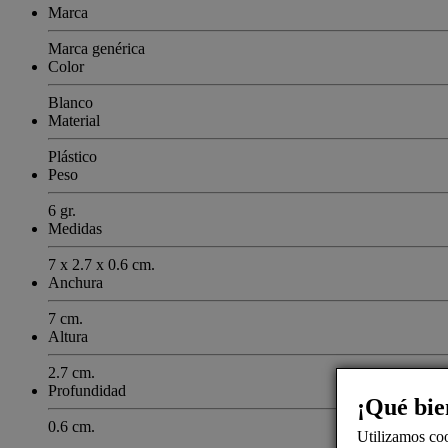
Marca
Marca genérica
Color
Blanco
Material
Plástico
Peso
6 gr.
Medidas
7 x 2.7 x 0.6 cm.
Anchura
7 cm.
Altura
2.7 cm.
Profundidad
¡Qué bie
0.6 cm.
Utilizamos coo