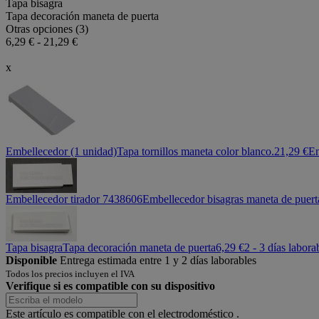
Tapa bisagra
Tapa decoración maneta de puerta
Otras opciones (3)
6,29 € - 21,29 €
x
Embellecedor (1 unidad)
Tapa tornillos maneta color blanco.
21,29 €
En
Embellecedor tirador 7438606
Embellecedor bisagras maneta de puert
Tapa bisagra
Tapa decoración maneta de puerta
6,29 €
2 - 3 días labora
Disponible
Entrega estimada entre 1 y 2 días laborables
Todos los precios incluyen el IVA
Verifique si es compatible con su dispositivo
Este artículo es compatible con el electrodoméstico
.