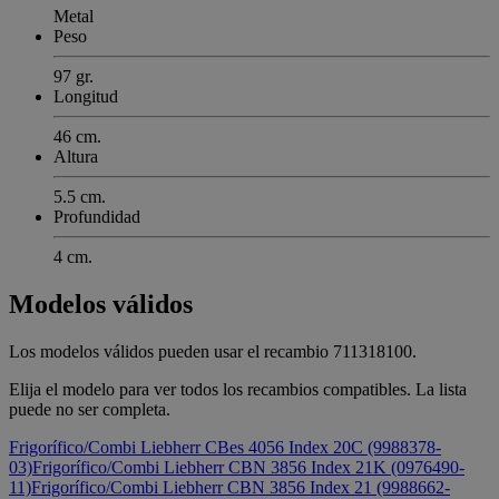
Metal
Peso
97 gr.
Longitud
46 cm.
Altura
5.5 cm.
Profundidad
4 cm.
Modelos válidos
Los modelos válidos pueden usar el recambio 711318100.
Elija el modelo para ver todos los recambios compatibles. La lista
puede no ser completa.
Frigorífico/Combi Liebherr CBes 4056 Index 20C (9988378-
03)
Frigorífico/Combi Liebherr CBN 3856 Index 21K (0976490-
11)
Frigorífico/Combi Liebherr CBN 3856 Index 21 (9988662-