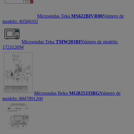
Microondas Teka
MS622BIVR00
Número de
modelo:
40584102
Microondas Teka
TMW201BI
Número de modelo:
172112694
Microondas Beko
MGB25333BG
Número de
modelo:
8847891200