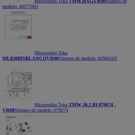
Microondas Teka
TMW20XGVR00
Número de
modelo:
40577001
Microondas Teka
ML820BISBLANCOVR00
Número de modelo:
40584203
Microondas Teka
TMW 20.2 BI 079074 -
VR00
Número de modelo:
079074