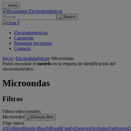
menú
.
0
Electrodomésticos
Categorías
Preguntas frecuentes
Contacto
Inicio
>
Electrodomésticos
>
Microondas
Podrá encontrar el
modelo
en la etiqueta de identificación del
electrodoméstico.
Microondas
Filtros
Filtros seleccionados
Microondas
Elige marca
AEG
Beko
Bluesky
Bosch
Brandt
Candy
Daewoo
Electrolux
Far
Hoover