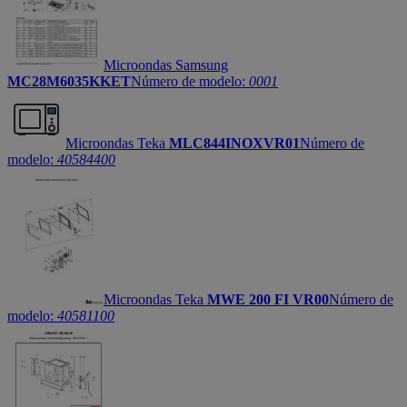
Microondas Samsung
MC28M6035KKET
Número de modelo:
0001
Microondas Teka
MLC844INOXVR01
Número de
modelo:
40584400
Microondas Teka
MWE 200 FI VR00
Número de
modelo:
40581100