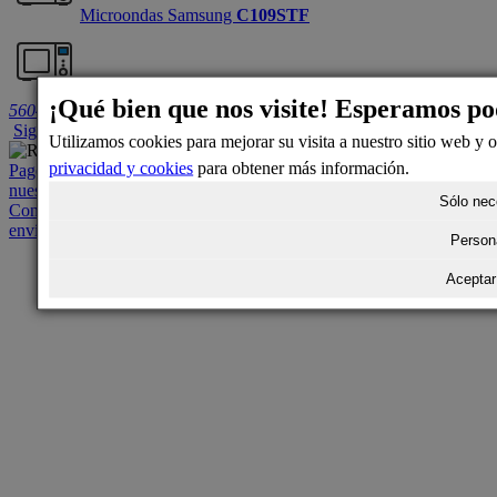
Microondas Samsung
C109STF
Microondas Smeg
SOCU2104MCG
Número de modelo:
¡Qué bien que nos visite! Esperamos p
560481
Siguiente
Utilizamos cookies para mejorar su visita a nuestro sitio web y 
privacidad y cookies
para obtener más información.
Pagos protegidos y encriptados
Devoluciones en 14 días
Pregunta a
nuestros expertos
Envíos exprés con total seguridad
Sólo nec
Contacto
Quiénes somos
Condiciones de venta
Opciones de
envío
Métodos de pago
Política de privacidad
Persona
Aceptar