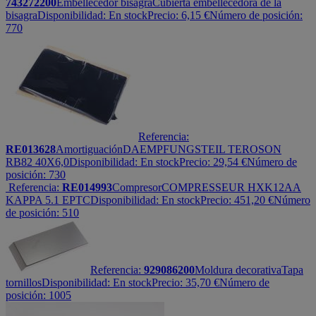
743272200
Embellecedor bisagra
Cubierta embellecedora de la
bisagra
Disponibilidad:
En stock
Precio:
6,15
€
Número de posición:
770
Referencia:
RE013628
Amortiguación
DAEMPFUNGSTEIL TEROSON
RB82 40X6,0
Disponibilidad:
En stock
Precio:
29,54
€
Número de
posición: 730
Referencia:
RE014993
Compresor
COMPRESSEUR HXK12AA
KAPPA 5.1 EPTC
Disponibilidad:
En stock
Precio:
451,20
€
Número
de posición: 510
Referencia:
929086200
Moldura decorativa
Tapa
tornillos
Disponibilidad:
En stock
Precio:
35,70
€
Número de
posición: 1005