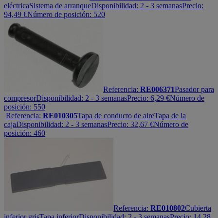
eléctrica
Sistema de arranque
Disponibilidad:
2 - 3 semanas
Precio:
94,49
€
Número de posición: 520
Referencia:
RE006371
Pasador para
compresor
Disponibilidad:
2 - 3 semanas
Precio:
6,29
€
Número de
posición: 550
Referencia:
RE010305
Tapa de conducto de aire
Tapa de la
caja
Disponibilidad:
2 - 3 semanas
Precio:
32,67
€
Número de
posición: 460
Referencia:
RE010802
Cubierta
inferior gris
Tapa inferior
Disponibilidad:
2 - 3 semanas
Precio:
14,28