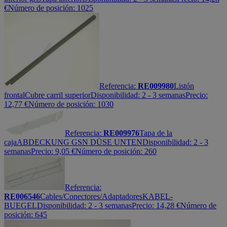
€
Número de posición: 1025
Referencia:
RE009980
Listón
frontal
Cubre carril superior
Disponibilidad:
2 - 3 semanas
Precio:
12,77
€
Número de posición: 1030
Referencia:
RE009976
Tapa de la
caja
ABDECKUNG GSN DÜSE UNTEN
Disponibilidad:
2 - 3
semanas
Precio:
9,05
€
Número de posición: 260
Referencia:
RE006546
Cables/Conectores/Adaptadores
KABEL-
BUEGEL
Disponibilidad:
2 - 3 semanas
Precio:
14,28
€
Número de
posición: 645