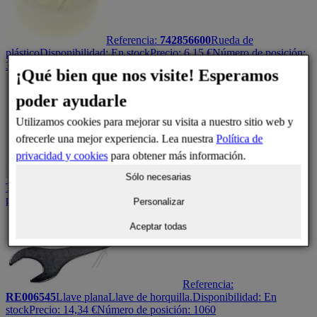
Referencia:
742856600
Rueda de
plástico
Disponibilidad:
En stock
Precio:
6,15
€
Número de posición:
30
¡Qué bien que nos visite! Esperamos
poder ayudarle
Utilizamos cookies para mejorar su visita a nuestro sitio web y
ofrecerle una mejor experiencia. Lea nuestra
Política de
privacidad y cookies
para obtener más información.
Referencia:
408402700
Tornillo
Sólo necesarias
Torx
M5X22-T20
Disponibilidad:
En stock
Precio:
6,24
€
Número de
posición: 805
Personalizar
Aceptar todas
Referencia:
RE006545
Llave plana
Llave de horquilla.
Disponibilidad:
En
stock
Precio:
14,34
€
Número de posición: 1060