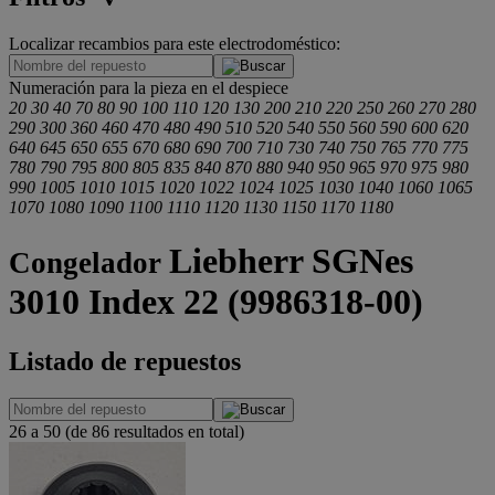
Localizar recambios para este electrodoméstico:
.
Numeración para la pieza en el despiece
20
30
40
70
80
90
100
110
120
130
200
210
220
250
260
270
280
290
300
360
460
470
480
490
510
520
540
550
560
590
600
620
640
645
650
655
670
680
690
700
710
730
740
750
765
770
775
780
790
795
800
805
835
840
870
880
940
950
965
970
975
980
990
1005
1010
1015
1020
1022
1024
1025
1030
1040
1060
1065
1070
1080
1090
1100
1110
1120
1130
1150
1170
1180
Liebherr SGNes
Congelador
3010 Index 22 (9986318-00)
Listado de repuestos
26 a 50 (de 86 resultados en total)