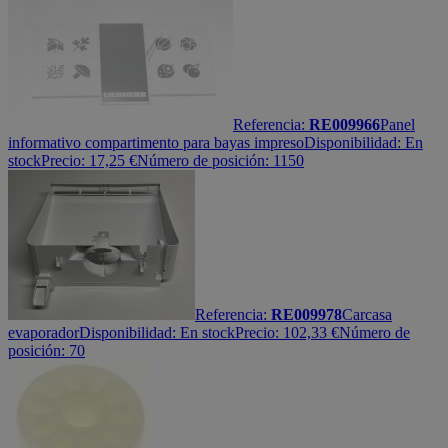
Referencia:
RE009966
Panel
informativo compartimento para bayas impreso
Disponibilidad:
En
stock
Precio:
17,25
€
Número de posición: 1150
Referencia:
RE009978
Carcasa
evaporador
Disponibilidad:
En stock
Precio:
102,33
€
Número de
posición: 70