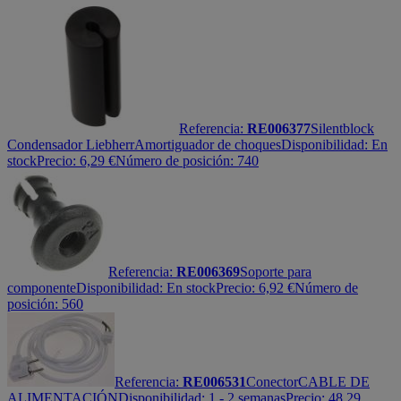
Referencia:
RE006377
Silentblock
Condensador Liebherr
Amortiguador de choques
Disponibilidad:
En
stock
Precio:
6,29
€
Número de posición: 740
Referencia:
RE006369
Soporte para
componente
Disponibilidad:
En stock
Precio:
6,92
€
Número de
posición: 560
Referencia:
RE006531
Conector
CABLE DE
ALIMENTACIÓN
Disponibilidad:
1 - 2 semanas
Precio:
48,29