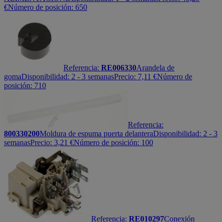
€
Número de posición: 650
Referencia:
RE006330
Arandela de
goma
Disponibilidad:
2 - 3 semanas
Precio:
7,11
€
Número de
posición: 710
Referencia:
800330200
Moldura de espuma puerta delantera
Disponibilidad:
2 - 3
semanas
Precio:
3,21
€
Número de posición: 100
Referencia:
RE010297
Conexión