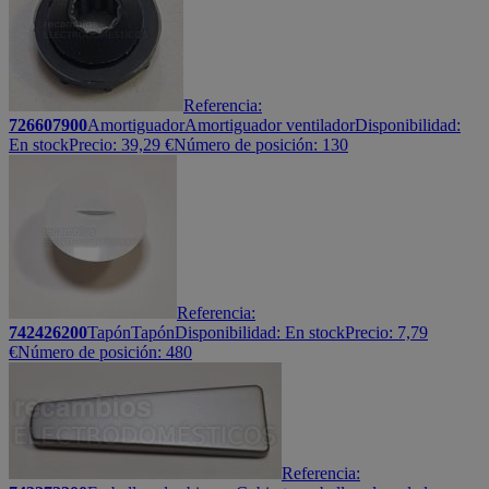
Referencia:
726607900
Amortiguador
Amortiguador ventilador
Disponibilidad:
En stock
Precio:
39,29
€
Número de posición: 130
Referencia:
742426200
Tapón
Tapón
Disponibilidad:
En stock
Precio:
7,79
€
Número de posición: 480
Referencia: