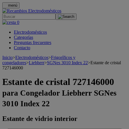
menú
.
0
Electrodomésticos
Categorías
Preguntas frecuentes
Contacto
Inicio
>
Electrodomésticos
>
Frigoríficos y
congeladores
>
Liebherr
>
SGNes 3010 Index 22
>
Estante de cristal
727146000
Estante de cristal 727146000
para Congelador Liebherr SGNes
3010 Index 22
Estante de vidrio interior