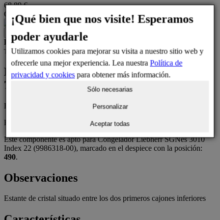
68,89 €
Cantidad
¡Qué bien que nos visite! Esperamos
1
Añadir a la cesta
poder ayudarle
Disponible
Entrega estimada entre 3 y 5 días laborables
Utilizamos cookies para mejorar su visita a nuestro sitio web y
Todos los precios incluyen el IVA
ofrecerle una mejor experiencia. Lea nuestra
Política de
Descripción
Componente Liebherr
privacidad y cookies
para obtener más información.
727146000
Sólo necesarias
Estante interior de cristal
Personalizar
Este es un repuesto original 100% OEM de Liebherr.
Aceptar todas
Este componente es apto para Congelador Liebherr SGNes 3010
Index 22 (9986318-00), marcado en el despiece con la posición:
490
.
Observaciones
Estante de cristal situado entre los dos primeros cajones inferiores
Características