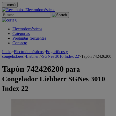
menú
.
0
Electrodomésticos
Categorías
Preguntas frecuentes
Contacto
Inicio
>
Electrodomésticos
>
Frigoríficos y
congeladores
>
Liebherr
>
SGNes 3010 Index 22
>
Tapón 742426200
Tapón 742426200
para
Congelador Liebherr SGNes 3010
Index 22
>