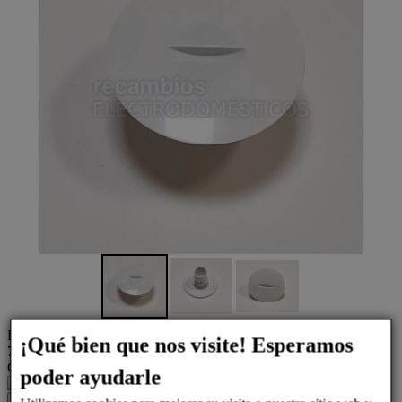
Precio
¡Qué bien que nos visite! Esperamos
7,79 €
Cantidad
poder ayudarle
1
Añadir a la cesta