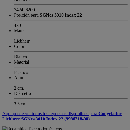
742426200
Posición para
SGNes 3010 Index 22
480
Marca
Liebherr
Color
Blanco
Material
Plástico
Altura
2 cm.
Diámetro
3.5 cm.
Aquí puede ver todos los repuestos disponibles para
Congelador
Liebherr SGNes 3010 Index 22 (9986318-00)
.