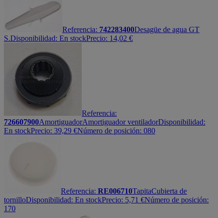
Referencia:
742283400
Desagüe de agua GT
S.
Disponibilidad:
En stock
Precio:
14,02
€
Referencia:
726607900
Amortiguador
Amortiguador ventilador
Disponibilidad:
En stock
Precio:
39,29
€
Número de posición: 080
Referencia:
RE006710
Tapita
Cubierta de
tornillo
Disponibilidad:
En stock
Precio:
5,71
€
Número de posición:
170