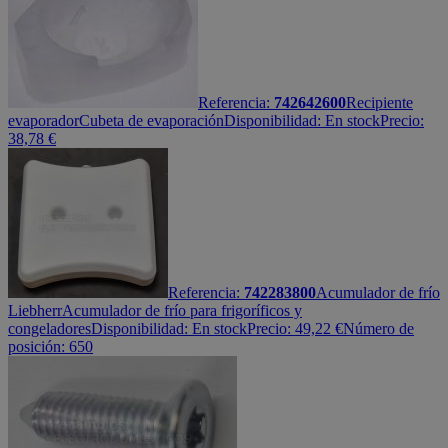
Referencia:
742642600
Recipiente
evaporador
Cubeta de evaporación
Disponibilidad:
En stock
Precio:
38,78
€
Referencia:
742283800
Acumulador de frío
Liebherr
Acumulador de frío para frigoríficos y
congeladores
Disponibilidad:
En stock
Precio:
49,22
€
Número de
posición: 650