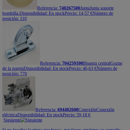
Referencia:
740267500
Junta
Junta soporte
bombilla.
Disponibilidad:
En stock
Precio:
14,57
€
Número de
posición: 110
Referencia:
704259100
Bisagra central
Gozne
de la puerta
Disponibilidad:
En stock
Precio:
46,63
€
Número de
posición: 770
Referencia:
694402600
Conexión
Conexión
eléctrica
Disponibilidad:
En stock
Precio:
59,18
€
Siguiente
Si no localiza la pieza que busca, por favor, envíenos su consulta