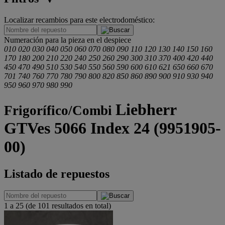
Localizar recambios para este electrodoméstico:
.
Numeración para la pieza en el despiece
010
020
030
040
050
060
070
080
090
110
120
130
140
150
160
170
180
200
210
220
240
250
260
290
300
310
370
400
420
440
450
470
490
510
530
540
550
560
590
600
610
621
650
660
670
701
740
760
770
780
790
800
820
850
860
890
900
910
930
940
950
960
970
980
990
Liebherr
Frigorífico/Combi
GTVes 5066 Index 24 (9951905-
00)
Listado de repuestos
1 a 25 (de 101 resultados en total)