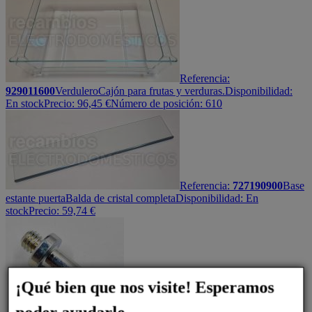
Referencia:
929011600
Verdulero
Cajón para frutas y verduras.
Disponibilidad:
En stock
Precio:
96,45
€
Número de posición: 610
Referencia:
727190900
Base
estante puerta
Balda de cristal completa
Disponibilidad:
En
stock
Precio:
59,74
€
¡Qué bien que nos visite! Esperamos