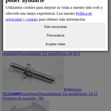
poder ayudarle
Referencia:
711307700
Eje bisagra
Eje
bisagra
Disponibilidad:
En stock
Precio:
6,29
€
Número de posición:
Utilizamos cookies para mejorar su visita a nuestro sitio web y
020, 030
ofrecerle una mejor experiencia. Lea nuestra
Política de
privacidad y cookies
para obtener más información.
Sólo necesarias
Personalizar
Aceptar todas
Referencia:
611806000
Motor
Motor de
ventilador
Disponibilidad:
En stock
Precio:
64,45
€
Referencia:
711314400
Perno
Perno
Disponibilidad:
En stock
Precio:
14,23
€
Número de posición: 780