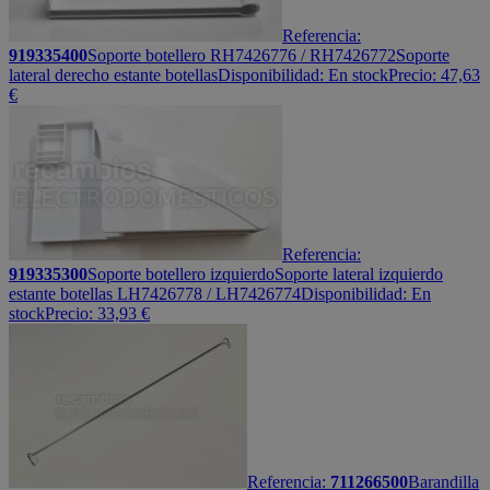
Referencia:
919335400
Soporte botellero RH7426776 / RH7426772
Soporte
lateral derecho estante botellas
Disponibilidad:
En stock
Precio:
47,63
€
Referencia:
919335300
Soporte botellero izquierdo
Soporte lateral izquierdo
estante botellas LH7426778 / LH7426774
Disponibilidad:
En
stock
Precio:
33,93
€
Referencia:
711266500
Barandilla