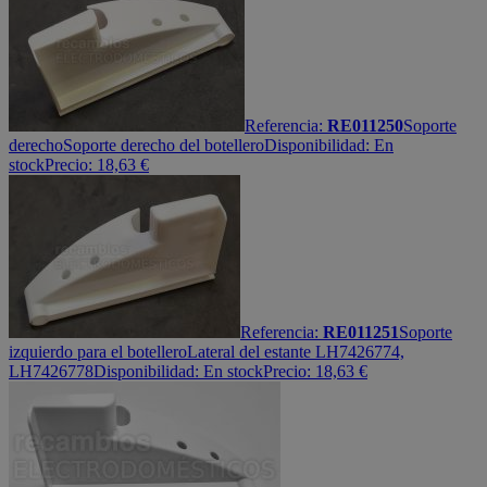
Referencia:
RE011250
Soporte
derecho
Soporte derecho del botellero
Disponibilidad:
En
stock
Precio:
18,63
€
Referencia:
RE011251
Soporte
izquierdo para el botellero
Lateral del estante LH7426774,
LH7426778
Disponibilidad:
En stock
Precio:
18,63
€