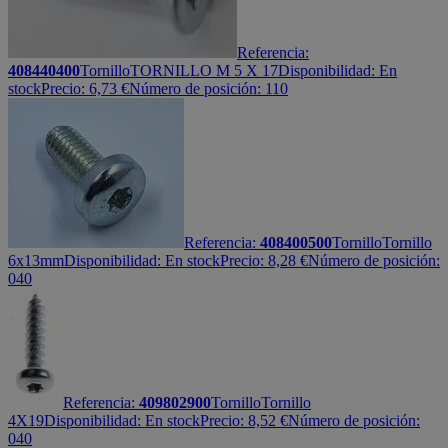
Referencia:
408440400
Tornillo
TORNILLO M 5 X 17
Disponibilidad:
En
stock
Precio:
6,73
€
Número de posición: 110
Referencia:
408400500
Tornillo
Tornillo
6x13mm
Disponibilidad:
En stock
Precio:
8,28
€
Número de posición:
040
Referencia:
409802900
Tornillo
Tornillo
4X19
Disponibilidad:
En stock
Precio:
8,52
€
Número de posición:
040