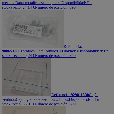
metálica
Barra metálica estante puerta
Disponibilidad:
En
stock
Precio:
24,14
€
Número de posición: 890
Referencia:
908653200
Tornillos junta
Tornillos 40 unidades
Disponibilidad:
En
stock
Precio:
59,24
€
Número de posición: 850
Referencia:
929011800
Cajón
verduras
Cajón grade de verduras o frutas.
Disponibilidad:
En
stock
Precio:
86,01
€
Número de posición: 600