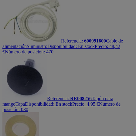
Referencia:
600991600
Cable de
alimentación
Suministro
Disponibilidad:
En stock
Precio:
48,42
€
Número de posición: 470
Referencia:
RE008256
Tapón para
mango
Tapa
Disponibilidad:
En stock
Precio:
4,95
€
Número de
posición: 080