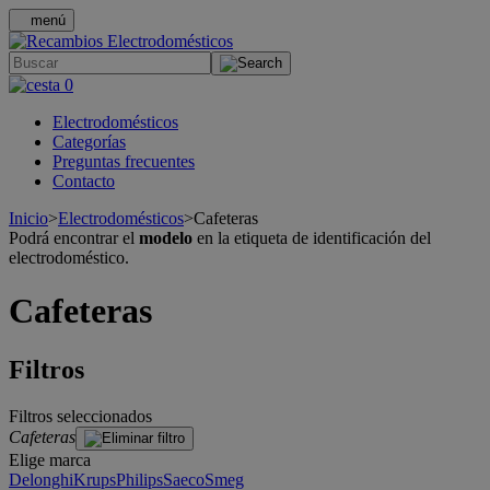
menú
.
0
Electrodomésticos
Categorías
Preguntas frecuentes
Contacto
Inicio
>
Electrodomésticos
>
Cafeteras
Podrá encontrar el
modelo
en la etiqueta de identificación del
electrodoméstico.
Cafeteras
Filtros
Filtros seleccionados
Cafeteras
Elige marca
Delonghi
Krups
Philips
Saeco
Smeg