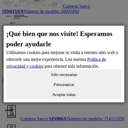
Cafetera Saeco
SIN015XN
Número de modelo:
10001842
¡Qué bien que nos visite! Esperamos
poder ayudarle
Utilizamos cookies para mejorar su visita a nuestro sitio web y
Cafetera Krups
EA81087070K
ofrecerle una mejor experiencia. Lea nuestra
Política de
privacidad y cookies
para obtener más información.
Cafetera Krups
EA81R870/70M
Número de modelo:
Sólo necesarias
8010000646
Personalizar
Aceptar todas
Cafetera Smeg
LPSMEG
Número de modelo:
960520
Cafetera Saeco
SIN006X
Número de modelo:
714115350