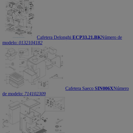
Cafetera Delonghi
ECP33.21.BK
Número de
modelo:
0132104182
Cafetera Saeco
SIN006X
Número
de modelo:
714102309